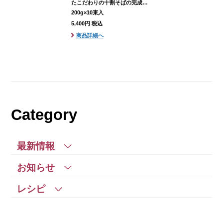
たこだわりの十割そばの完成で
す。
200g×10束入
5,400円 税込
商品詳細へ
Category
こだわり
限定商品
最新情報
お知らせ
レシピ
調理レシピ
商品ラインナップ