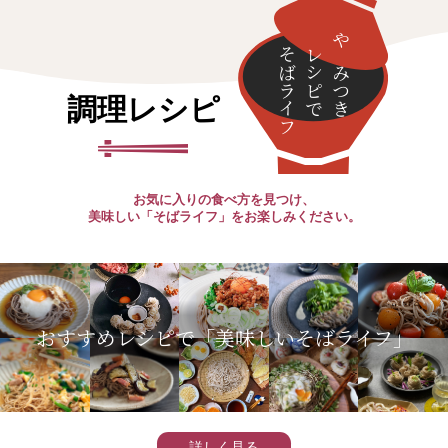
こだわり
限定商品
そばライフ
レシピで
やみつき
調理レシピ
調理レシピ
商品ラインナップ
お気に入りの食べ方を見つけ、
美味しい「そばライフ」をお楽しみください。
最新情報
お知らせ
ストア
プライバシーポリシー
特定商取引法に基づく表記
おすすめレシピで「美味しいそばライフ」
会社概要
お問い合わせ
十割そば本舗
詳しく見る