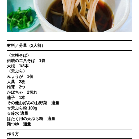
材料／分量（2人前）
〈大根そば〉
伝統の二八そば 1袋
大根 1/8本
〈天ぷら〉
みょうが 1個
大葉 2枚
椎茸 2つ
かぼちゃ 2切れ
茄子 1本
その他お好みのお野菜 適量
☆天ぷら粉 100g
☆冷水 適量
はたく用の天ぷら粉 適量
麺つゆ 適量
作り方