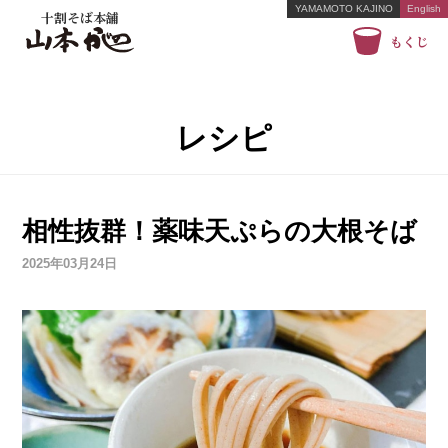
YAMAMOTO KAJINO
English
十割そば本舗
もくじ
レシピ
相性抜群！薬味天ぷらの大根そば
2025年03月24日