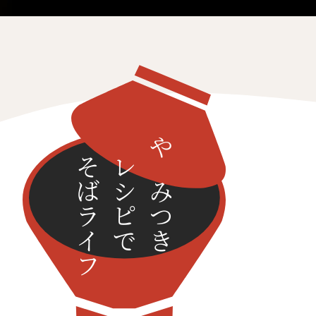
そばライフ
レシピで
やみつき