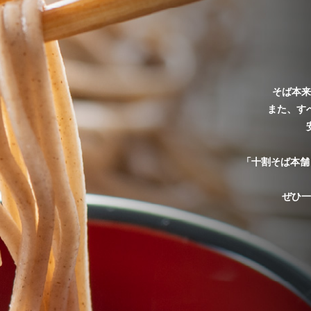
プライバ
特定商取
調理レシピ
会社概要
そば本来
また、す
お問い合
商品ラインナップ
「十割そば本舗
ぜひ一