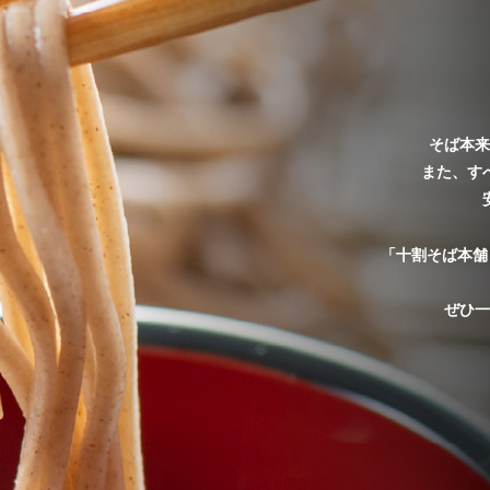
プライバ
特定商取
調理レシピ
会社概要
そば本来
また、す
お問い合
商品ラインナップ
「十割そば本舗
ぜひ一