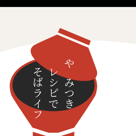
そばライフ
レシピで
やみつき